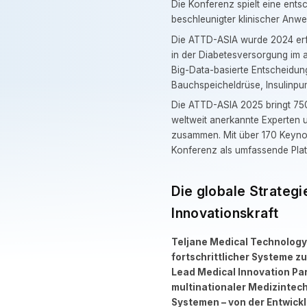
Die Konferenz spielt eine ent
beschleunigter klinischer Anw
Die ATTD-ASIA wurde 2024 erfo
in der Diabetesversorgung im 
Big-Data-basierte Entscheidun
Bauchspeicheldrüse, Insulinp
Die ATTD-ASIA 2025 bringt 750
weltweit anerkannte Experten
zusammen. Mit über 170 Keynot
Konferenz als umfassende Pla
Die globale Strategi
Innovationskraft
Teljane Medical Technology 
fortschrittlicher Systeme z
Lead Medical Innovation Pa
multinationaler Medizintec
Systemen – von der Entwickl