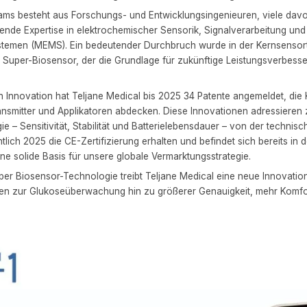
ams besteht aus Forschungs- und Entwicklungsingenieuren, viele davon
nde Expertise in elektrochemischer Sensorik, Signalverarbeitung und
temen (MEMS). Ein bedeutender Durchbruch wurde in der Kernsensorte
1 Super-Biosensor, der die Grundlage für zukünftige Leistungsverbe
n Innovation hat Teljane Medical bis 2025 34 Patente angemeldet, di
ansmitter und Applikatoren abdecken. Diese Innovationen adressieren 
e – Sensitivität, Stabilität und Batterielebensdauer – von der technis
ich 2025 die CE-Zertifizierung erhalten und befindet sich bereits in 
ine solide Basis für unsere globale Vermarktungsstrategie.
uper Biosensor-Technologie treibt Teljane Medical eine neue Innovat
gen zur Glukoseüberwachung hin zu größerer Genauigkeit, mehr Komfo