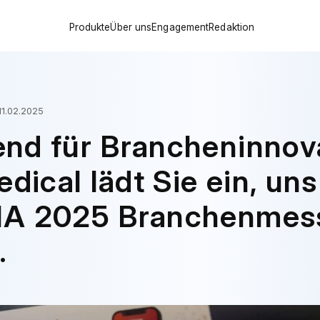
Produkte
Über uns
Engagement
Redaktion
Meilensteine
Kontinuierliche Pflege Ihrer Gesundheit
Unternehmensnachrichten
Globales Netzwerk
Zum Vorteil von Diabetespatienten welt
Brancheneinblicke
Finanzierungsgeschichte
Innovationen im Diabetesmanagement 
Diabetes-Schulung
11.02.2025
Zertifizierungen
Teljane-Produktportfolio
nd für Brancheninnov
Originale Werksstärke
dical lädt Sie ein, uns
A 2025 Branchenmes
.