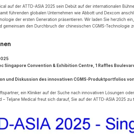
ical auf der ATTD-ASIA 2025 sein Debüt auf der internationalen Bühne
amit führenden globalen Unternehmen wie Abbott und Dexcom anschli
logie der ersten Generation präsentieren. Wir laden Sie herzlich ei
nd gemeinsam den Durchbruch der chinesischen CGMS-Technologie zu
onen
2025
c Singapore Convention & Exhibition Centre, 1 Raffles Bouleva
on und Diskussion des innovativen CGMS-Produktportfolios von
ftspartner, ein Kliniker auf der Suche nach innovativen Lösungen oder 
d – Teljane Medical freut sich darauf, Sie auf der ATTD-ASIA 2025 zu t