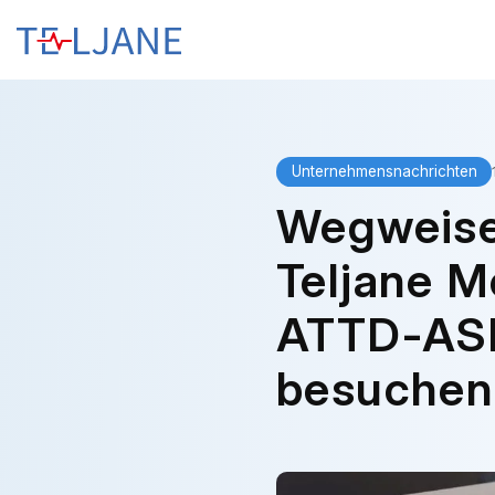
T
E
L
J
A
N
E
Unternehmensnachrichten
Wegweise
Teljane Me
ATTD-ASI
besuchen