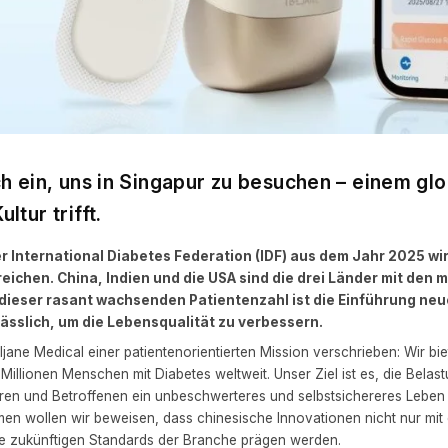
ch ein, uns in Singapur zu besuchen – einem gl
ltur trifft.
 International Diabetes Federation (IDF) aus dem Jahr 2025 wir
reichen. China, Indien und die USA sind die drei Länder mit den 
 dieser rasant wachsenden Patientenzahl ist die Einführung ne
ässlich, um die Lebensqualität zu verbessern.
eljane Medical einer patientenorientierten Mission verschrieben: Wir b
lionen Menschen mit Diabetes weltweit. Unser Ziel ist es, die Belast
en und Betroffenen ein unbeschwerteres und selbstsichereres Leben 
n wollen wir beweisen, dass chinesische Innovationen nicht nur mit
die zukünftigen Standards der Branche prägen werden.