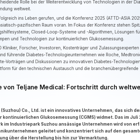
scheidende Rolle bei der Weiterentwicklung von Technologien in der D
endung weltweit.
lgreich ins Leben gerufen, und die Konferenz 2025 (ATTD-ASIA 2025) t
asiatisch-pazifischen Raum voran. Im Fokus der Konferenz stehen Spi
gshilfesysteme, Closed-Loop-Systeme und -Algorithmen, Lösungen für
umpen und Technologien zur kontinuierlichen Glukosemessung.
 Kliniker, Forscher, Investoren, Kostenträger und Zulassungsexperte
 und führende Diabetes-Technologieunternehmen wie Roche, Medtron
e-Vorträgen und Diskussionen zu innovativen Diabetes-Technologien 
ttform für den technischen Austausch und die branchenübergreifende
e von Teljane Medical: Fortschritt durch weltw
(Suzhou) Co., Ltd. ist ein innovatives Unternehmen, das sich de
ur kontinuierlichen Glukosemessung (CGMS) widmet. Das im Juli
rk im Industriepark Suzhou ansässige Unternehmen wird von er
hnikunternehmen geleitet und konzentriert sich auf den gesa
ung über die Herstellung bis hin zur Vermarktung.