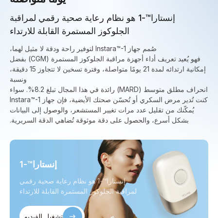
إنستارا™-1 هو نظام رعاية صحية رقمي لمراقبة
الجلوكوز المستمرة القابلة للارتداء
صُمم جهاز Instara™-1 لتوفير راحة ودقة لا مثيل لهما،
فهو يُعيد تعريف أداء أجهزة مراقبة الجلوكوز المستمرة (CGM) بفضل
إمكانية ارتدائه لمدة 21 يومًا متواصلة، وفترة تسخين لا تتجاوز 15 دقيقة،
ونسبة
انحراف مطلق متوسط ​​(MARD) رائدة في هذا المجال تبلغ 8.2%. سواء
كنت تُدير مرض السكري أو تُحسّن صحتك الأيضية، فإن جهاز Instara™-1
يُمكّنك من تقليل عدد مرات تغيير المستشعر، والوصول إلى البيانات
بشكل أسرع، والحصول على دقة موثوقة تُضاهي الدقة السريرية.
إنستارا™-1
إنستارا™-1 هو نظام رعاية صحية رقمي
لمراقبة الجلوكوز المستمرة القابلة للارتداء
تشغيل الفيديو