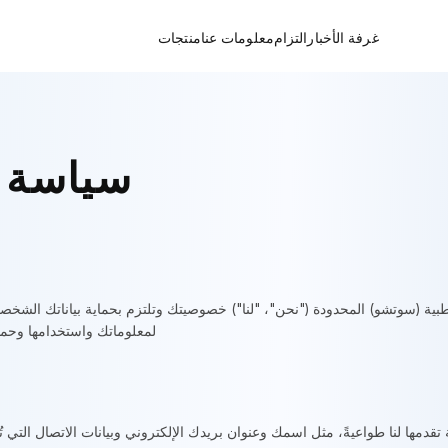
غرفة الأخبار
التزام
معلومات عنا
منتجات
أخبار الشركة
العناية المستمرة بصحتك
المعالم الرئيسية
رؤى الصناعة
رضى السكري في جميع أنحاء العالم
الشبكة العالمية
ف الصحي حول مرض السكري
ة مرض السكري من خلال التكنولوجيا
تاريخ التمويل
سياسة 
مجموعة منتجات تيلجان
الشهادات
قوة المصنع الأصلية
طبية (سوتشو) المحدودة ("نحن"، "لنا") خصوصيتك وتلتزم بحماية بياناتك الشخص
لمعلوماتك واستخدامها وحمايت
مها لنا طواعيةً، مثل اسمك وعنوان بريدك الإلكتروني وبيانات الاتصال التي تُر