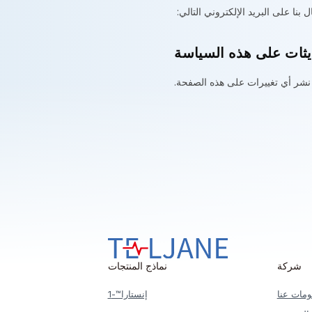
ا على البريد الإلكتروني التالي:
ثات على هذه السياسة
شر أي تغييرات على هذه الصفحة.
لينكد إن
ت
شركة
نماذج المنتجات
ي
ل
ومات عنا
إنستارا™-1
ج
ا