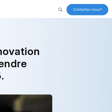
Contactez-nous
 permanence
eprise
iques du monde entier
cteur
e grâce à la technologie
abète
nnovation
rendre
.