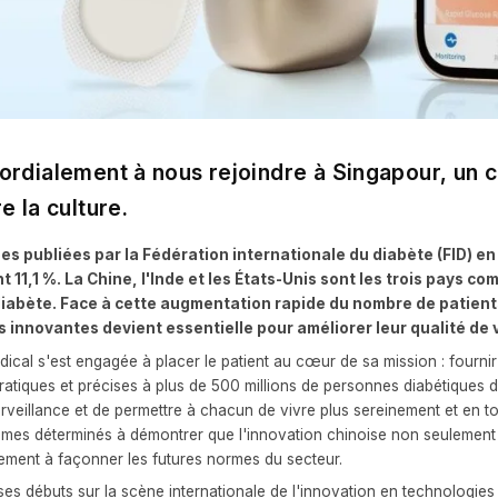
ordialement à nous rejoindre à Singapour, un 
e la culture.
es publiées par la Fédération internationale du diabète (FID) e
t 11,1 %. La Chine, l'Inde et les États-Unis sont les trois pays c
iabète. Face à cette augmentation rapide du nombre de patients
 innovantes devient essentielle pour améliorer leur qualité de v
ical s'est engagée à placer le patient au cœur de sa mission : fournir
tiques et précises à plus de 500 millions de personnes diabétiques d
surveillance et de permettre à chacun de vivre plus sereinement et en 
mes déterminés à démontrer que l'innovation chinoise non seulement 
ement à façonner les futures normes du secteur.
ses débuts sur la scène internationale de l'innovation en technologie