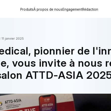
Produits
À propos de nous
Engagement
Rédaction
Étapes clés
Prendre soin de votre santé en
Actualités de l'entr
Réseau mondial
Au bénéfice des patients diabét
Perspectives du se
Historique du financement
Innover dans la gestion du diabèt
Éducation sur le di
 11 janvier 2025
Certifications
Gamme de produits Teljane
dical, pionnier de l'i
Force d'usine d'origine
le, vous invite à nous 
 salon ATTD-ASIA 2025