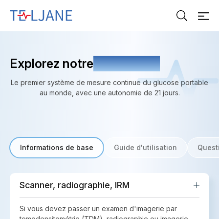
T
E
L
J
A
Explorez notre
Ressources
N
E
Le premier système de mesure continue du glucose portable
au monde, avec une autonomie de 21 jours.
Informations de base
Guide d'utilisation
Quest
Scanner, radiographie, IRM
Si vous devez passer un examen d'imagerie par
tomodensitométrie (TDM), radiographie ou imagerie