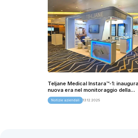
Teljane Medical Instara™-1: inaugur
nuova era nel monitoraggio della
glicemia su tre settimane.
Notizie aziendali
13.12.2025