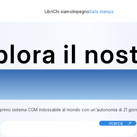
Libri
Chi siamo
Impegno
Sala stampa
Traguardi
Prendersi cura della propria salute
Notizie aziendali
Rete globale
A beneficio dei pazienti diabetici di
Approfondimenti sul setto
lora il nos
Storia del finanziamento
Innovare la gestione del diabete att
Educazione sul diabete
Certificazioni
Portafoglio prodotti Teljane
Resistenza originale di fabbrica
tizie azien
l primo sistema CGM indossabile al mondo con un'autonomia di 21 giorn