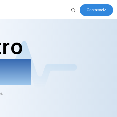
Contattaci
 in modo continuo
 tutto il mondo.
re
tro
raverso la tecnologia.
dali
i.