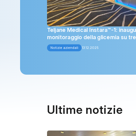
Teljane Medical Instara™-1: inaugu
monitoraggio della glicemia su tr
Notizie aziendali
13.12.2025
Ultime notizie