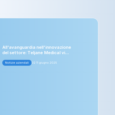
All'avanguardia nell'innovazione
del settore: Teljane Medical vi
invita a visitarci alla fiera ATTD-
Notizie aziendali
ASIA 2025.
02 11 giugno 2025