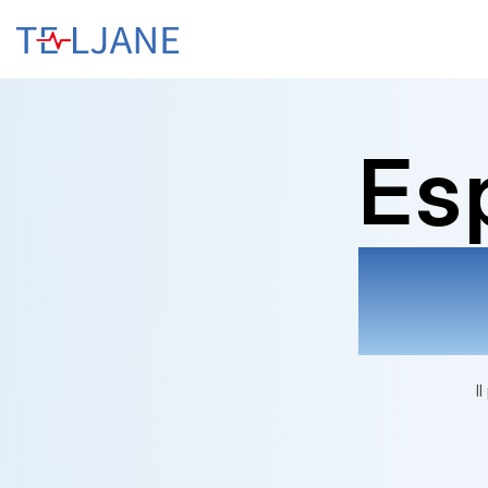
T
E
L
J
A
N
Esp
E
No
I