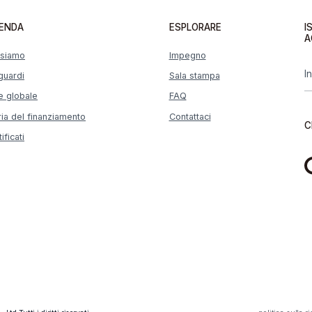
IENDA
ESPLORARE
I
A
 siamo
Impegno
guardi
Sala stampa
e globale
FAQ
ria del finanziamento
Contattaci
C
ificati