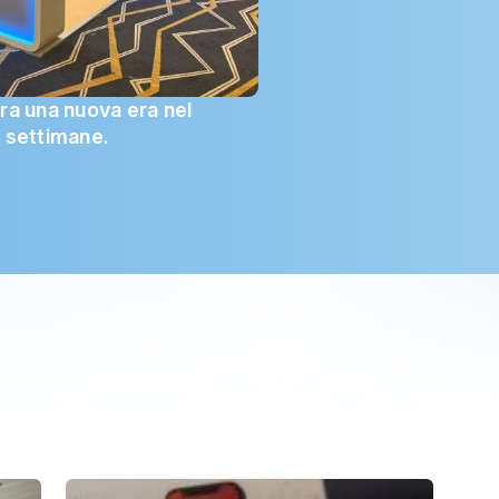
ra una nuova era nel
e settimane.