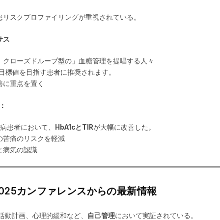
患リスクプロファイリングが重視されている。
サス
、クローズドループ型の」血糖管理を提唱する人々
目標値を目指す患者に推奨されます。
善に重点を置く
：
尿病患者において、
HbA1cとTIR
が大幅に改善した。
の苦痛のリスクを軽減
と病気の認識
D 2025カンファレンスからの最新情報
、活動計画、心理的緩和など、
自己管理
において実証されている。