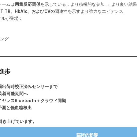
ォームは
用量反応関係
を示している：より積極的な参加 → より良い結果
、TITR、HbA1c、およびCVの
関連性を示すより強力なエビデンス
デルが登場：
ング
の進歩
場出荷時校正済みセンサーまで
装着可能期間へ
イヤレスBluetooth＋クラウド同期
予測と低血糖検出
を引き上げています。
臨床的影響