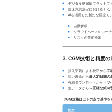
デジタル糖尿病プラットフ
臨床意思決定における
TIR
AIを活用した新たな医療モ
自動解釈
クラウドベースのコーチ
リスクの事前検出
3. CGM技術と精度
指先穿刺による校正から
工
短い寿命から
最大21日間の
有線ダウンロードから→
ワ
生データから→
正確な傾向
iCGM規格は以下の点で基準
能力