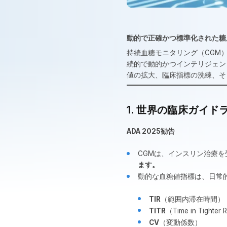
動的で正確かつ標準化された糖
持続血糖モニタリング（CGM
続的で動的かつインテリジェン
値の拡大、臨床指標の洗練、そ
1. 世界の臨床ガイド
ADA 2025勧告
CGMは、インスリン治療
ます。
動的な血糖値指標は、日常
TIR
（範囲内滞在時間）
TITR
（Time in Tighter
CV
（変動係数）