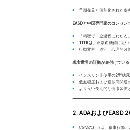
早期発見と個別化された疾
EASDと中国専門家のコンセン
「精密で、全過程にわたる
TITRは、
正常血糖値に近い
行動変容、遵守、心理的改
現実世界の証拠が裏付けている
インスリン非使用の2型糖
低血糖症および糖尿病関連
より良い長期的な健康習慣
2. ADAおよびEAS
CGMの利点は、食事行動