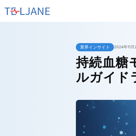
テ
ル
ジ
ェ
ー
ン
業界インサイト
2024年11月
持続血糖
ルガイド