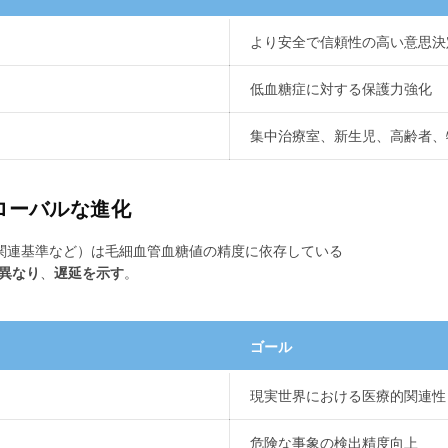
より安全で信頼性の高い意思決
低血糖症に対する保護力強化
集中治療室、新生児、高齢者、
グローバルな進化
CT関連基準など）は毛細血管血糖値の精度に依存している
異なり
、
遅延を示す
。
ゴール
現実世界における医療的関連性
危険な事象の検出精度向上