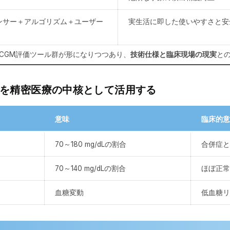
ンサー＋アルゴリズム＋ユーザー
実生活に即した使いやすさと安
CGM評価ツール群が形になりつつあり、
技術仕様と臨床現場の現実
と
指標を精密医療の中核として活用する
意味
臨床的
70～180 mg/dLの割合
合併症
70～140 mg/dLの割合
ほぼ正
血糖変動
低血糖