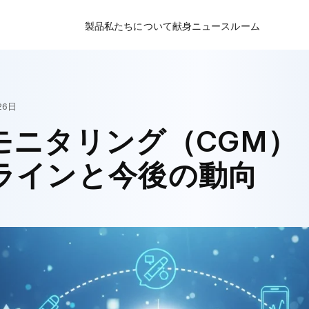
製品
私たちについて
献身
ニュースルーム
マイルストーン
健康を継続的にケアします
会社ニュース
グローバルネットワーク
世界中の糖尿病患者に恩恵をもたら
業界インサイト
終わり
テクノロジーによる糖尿病管理の革
糖尿病教育
26日
資格認定
Teljaneの製品ポートフォリオ
モニタリング（CGM）
工場出荷時の強度
ラインと今後の動向