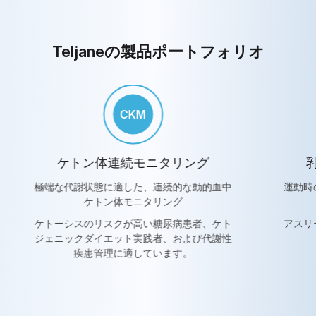
Teljaneの製品ポートフォリオ
CLM
乳酸値の連続モニタリング
尿
運動時の代謝強度を反映するリアルタイム乳
痛風お
酸値モニタリング
アスリート、フィットネス愛好家、軍関係者
正確な
などを対象としています。