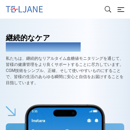
テ
ル
ジ
ェ
継続的なケア
ー
ン
あなたの健康のために
私たちは、継続的なリアルタイム血糖値モニタリングを通じて、
皆様の健康管理をより良くサポートすることに尽力しています。
CGM技術をシンプル、正確、そして使いやすいものにすること
で、皆様の生活のあらゆる瞬間に安心と自信をお届けすることを
目指しています。