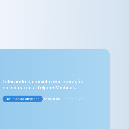
.
Liderando o caminho em inovação
na indústria: a Teljane Medical
convida você a nos visitar na
Notícias da empresa
ATTD-ASIA 2025.
02 de 11 de julho de 2025