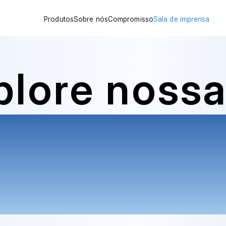
Produtos
Sobre nós
Compromisso
Sala de imprensa
Conquistas
Cuidando continuamente da sua saúde.
Notícias da empresa
Rede Global
Beneficiando pacientes com diabetes 
Análises do setor
plore noss
Histórico de financiamento
Inovando o tratamento da diabetes atra
Educação sobre diabet
Certificações
Portfólio de produtos da Teljane
Força original de fábrica
Análises
se