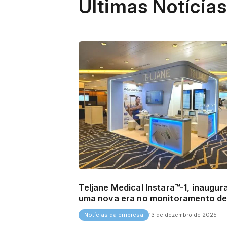
Últimas Notícias
Teljane Medical Instara™-1, inaugu
uma nova era no monitoramento d
glicose a cada três semanas.
Notícias da empresa
13 de dezembro de 2025