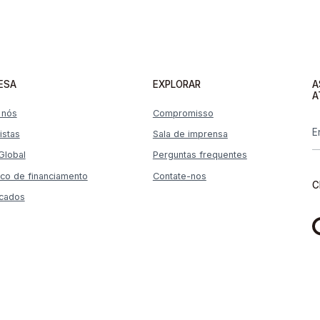
ESA
EXPLORAR
A
A
 nós
Compromisso
istas
Sala de imprensa
Global
Perguntas frequentes
ico de financiamento
Contate-nos
C
icados