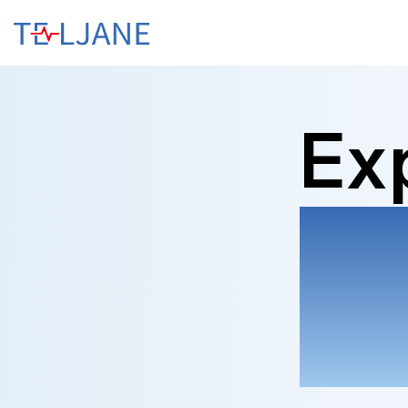
T
E
L
J
A
N
Ex
E