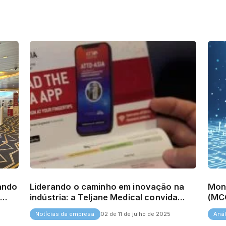
rando
Liderando o caminho em inovação na
Moni
e
indústria: a Teljane Medical convida
(MCG
você a nos visitar na ATTD-ASIA 2025.
Futu
Notícias da empresa
Anál
02 de 11 de julho de 2025