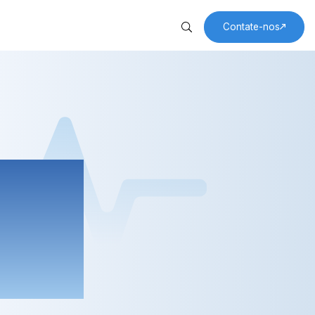
Contate-nos
em todo o mundo.
a
vés da tecnologia.
es
 do
tor