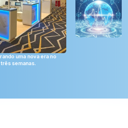
gurando uma nova era no
 três semanas.