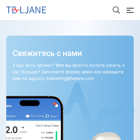
Т
Е
Л
Ь
Д
Ж
А
Свяжитесь с нами
Н
Е
У вас есть проект? Или вы просто хотите узнать о
нас больше? Заполните форму ниже или напишите
нам по адресу marketing@teljane.com